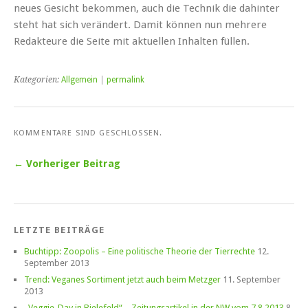
neues Gesicht bekommen, auch die Technik die dahinter
steht hat sich verändert. Damit können nun mehrere
Redakteure die Seite mit aktuellen Inhalten füllen.
Kategorien:
Allgemein
|
permalink
KOMMENTARE SIND GESCHLOSSEN.
← Vorheriger Beitrag
LETZTE BEITRÄGE
Buchtipp: Zoopolis – Eine politische Theorie der Tierrechte
12.
September 2013
Trend: Veganes Sortiment jetzt auch beim Metzger
11. September
2013
„Veggie-Day in Bielefeld“ – Zeitungsartikel in der NW vom 7.8.2013
8.