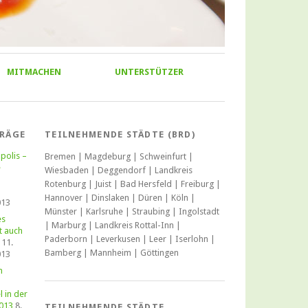
MITMACHEN
UNTERSTÜTZER
TRÄGE
TEILNEHMENDE STÄDTE (BRD)
polis –
Bremen | Magdeburg | Schweinfurt |
e
Wiesbaden | Deggendorf | Landkreis
Rotenburg | Juist | Bad Hersfeld | Freiburg |
Hannover | Dinslaken | Düren | Köln |
013
Münster | Karlsruhe | Straubing | Ingolstadt
es
| Marburg | Landkreis Rottal-Inn |
t auch
Paderborn | Leverkusen | Leer | Iserlohn |
11.
Bamberg | Mannheim | Göttingen
013
n
l in der
013
8.
TEILNEHMENDE STÄDTE