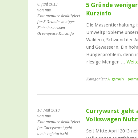
5 Gründe weniger
6. Juni 2013
von mm
Kurzinfo
Kommentare deaktiviert
für 5 Gründe weniger
Die Massentierhaltung i
Fleisch zu essen –
Umweltprobleme unserer
Greenpeace Kurzinfo
Wäldern, Schwund der A
und Gewässern. Ein hoh
Hungerproblem, denn in 
riesige Mengen …
Weit
Kategorien:
Allgemein
|
perma
Currywurst geht a
10. Mai 2013
von mm
Volkswagen Nutz
Kommentare deaktiviert
für Currywurst geht
Seit Mitte April 2013 n
auch vegetarisch!