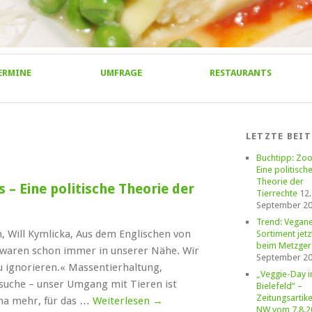
ERMINE
UMFRAGE
RESTAURANTS
LETZTE BEI
Buchtipp: Zoo
Eine politisch
Theorie der
 – Eine politische Theorie der
Tierrechte
12.
September 2
Trend: Vegan
, Will Kymlicka, Aus dem Englischen von
Sortiment jetz
beim Metzger
e waren schon immer in unserer Nähe. Wir
September 2
zu ignorieren.« Massentierhaltung,
„Veggie-Day i
rsuche – unser Umgang mit Tieren ist
Bielefeld“ –
Zeitungsartike
ma mehr, für das …
Weiterlesen
→
NW vom 7.8.2