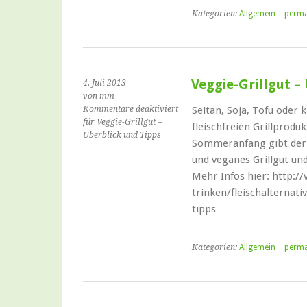
Kategorien:
Allgemein
|
perma
Veggie-Grillgut –
4. Juli 2013
von mm
Kommentare deaktiviert
Seitan, Soja, Tofu oder 
für Veggie-Grillgut –
fleischfreien Grillprodu
Überblick und Tipps
Sommeranfang gibt der 
und veganes Grillgut un
Mehr Infos hier: http://
trinken/fleischalternati
tipps
Kategorien:
Allgemein
|
perma