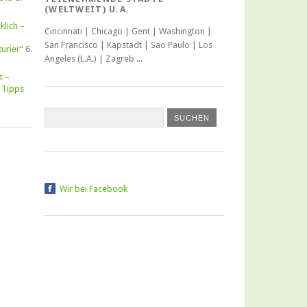
(WELTWEIT) U.A.
klich –
Cincinnati | Chicago | Gent | Washington |
San Francisco | Kapstadt | Sao Paulo | Los
urier“
6.
Angeles (L.A.) | Zagreb ...
t –
 Tipps
Wir bei Facebook