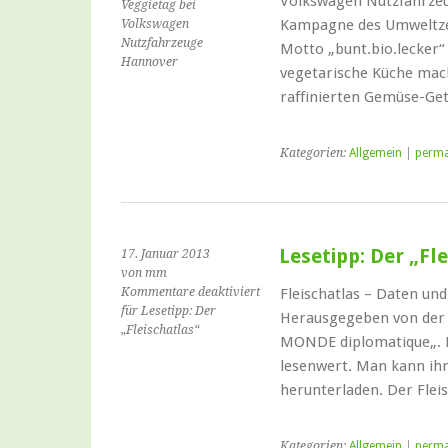
Volkswagen Nutzfahrzeu
Veggietag bei
Kampagne des Umweltzen
Volkswagen
Nutzfahrzeuge
Motto „bunt.bio.lecker“ 
Hannover
vegetarische Küche mac
raffinierten Gemüse-Ge
Kategorien:
Allgemein
|
perma
Lesetipp: Der „Fl
17. Januar 2013
von mm
Kommentare deaktiviert
Fleischatlas – Daten un
für Lesetipp: Der
Herausgegeben von der 
„Fleischatlas“
MONDE diplomatique„. H
lesenwert. Man kann ihn
herunterladen. Der Flei
Kategorien:
Allgemein
|
perma