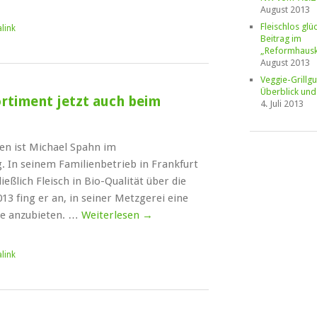
August 2013
Fleischlos glüc
link
Beitrag im
„Reformhausk
August 2013
Veggie-Grillgu
Überblick und
rtiment jetzt auch beim
4. Juli 2013
ren ist Michael Spahn im
. In seinem Familienbetrieb in Frankfurt
ßlich Fleisch in Bio-Qualität über die
3 fing er an, in seiner Metzgerei eine
te anzubieten. …
Weiterlesen
→
link