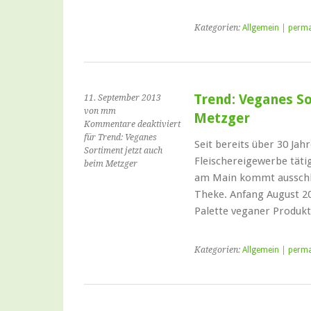
Kategorien:
Allgemein
|
perma
Trend: Veganes So
11. September 2013
von mm
Metzger
Kommentare deaktiviert
für Trend: Veganes
Seit bereits über 30 Jah
Sortiment jetzt auch
Fleischereigewerbe tätig
beim Metzger
am Main kommt ausschlie
Theke. Anfang August 201
Palette veganer Produk
Kategorien:
Allgemein
|
perma