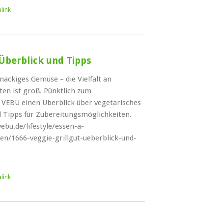
link
 Überblick und Tipps
knackiges Gemüse – die Vielfalt an
kten ist groß. Pünktlich zum
VEBU einen Überblick über vegetarisches
d Tipps für Zubereitungsmöglichkeiten.
vebu.de/lifestyle/essen-a-
ven/1666-veggie-grillgut-ueberblick-und-
link