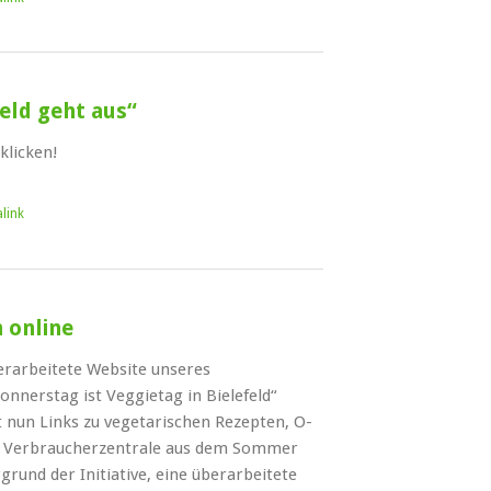
feld geht aus“
klicken!
link
 online
berarbeitete Website unseres
onnerstag ist Veggietag in Bielefeld“
t nun Links zu vegetarischen Rezepten, O-
r Verbraucherzentrale aus dem Sommer
rund der Initiative, eine überarbeitete