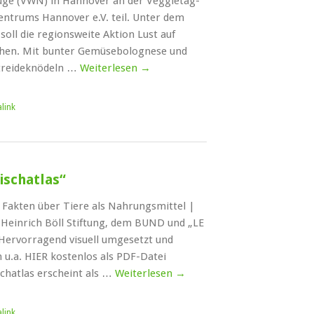
ge (VWN) in Hannover an der Veggietag-
trums Hannover e.V. teil. Unter dem
soll die regionsweite Aktion Lust auf
hen. Mit bunter Gemüsebolognese und
treideknödeln …
Weiterlesen
→
link
eischatlas“
d Fakten über Tiere als Nahrungsmittel |
Heinrich Böll Stiftung, dem BUND und „LE
ervorragend visuell umgesetzt und
 u.a. HIER kostenlos als PDF-Datei
schatlas erscheint als …
Weiterlesen
→
link