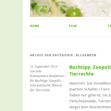
HOME
FILM
T
ARCHIV DER KATEGORIE:
ALLGEMEIN
Buchtipp: Zoopolis
12. September 2013
von mm
Tierrechte
Kommentare deaktiviert
für Buchtipp: Zoopolis –
(Autoren: Sue Donaldson
Eine politische Theorie
Joachim Schulte) »Tier
der Tierrechte
haben nur gelernt, sie 
Fleischskandale, Tierve
längst kein Nischenthe